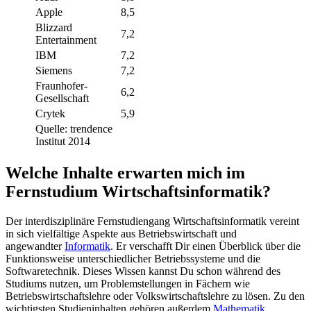
Apple
8,5
Blizzard
7,2
Entertainment
IBM
7,2
Siemens
7,2
Fraunhofer-
6,2
Gesellschaft
Crytek
5,9
Quelle: trendence
Institut 2014
Welche Inhalte erwarten mich im
Fernstudium Wirtschaftsinformatik?
Der interdisziplinäre Fernstudiengang Wirtschaftsinformatik vereint
in sich vielfältige Aspekte aus Betriebswirtschaft und
angewandter
Informatik
. Er verschafft Dir einen Überblick über die
Funktionsweise unterschiedlicher Betriebssysteme und die
Softwaretechnik. Dieses Wissen kannst Du schon während des
Studiums nutzen, um Problemstellungen in Fächern wie
Betriebswirtschaftslehre oder Volkswirtschaftslehre zu lösen. Zu den
wichtigsten Studieninhalten gehören außerdem
Mathematik
,