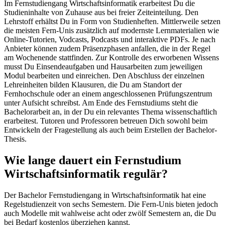
Im Fernstudiengang Wirtschaftsinformatik erarbeitest Du die
Studieninhalte von Zuhause aus bei freier Zeiteinteilung. Den
Lehrstoff erhältst Du in Form von Studienheften. Mittlerweile setzen
die meisten Fern-Unis zusätzlich auf modernste Lernmaterialien wie
Online-Tutorien, Vodcasts, Podcasts und interaktive PDFs. Je nach
Anbieter können zudem Präsenzphasen anfallen, die in der Regel
am Wochenende stattfinden. Zur Kontrolle des erworbenen Wissens
musst Du Einsendeaufgaben und Hausarbeiten zum jeweiligen
Modul bearbeiten und einreichen. Den Abschluss der einzelnen
Lehreinheiten bilden Klausuren, die Du am Standort der
Fernhochschule oder an einem angeschlossenen Prüfungszentrum
unter Aufsicht schreibst. Am Ende des Fernstudiums steht die
Bachelorarbeit an, in der Du ein relevantes Thema wissenschaftlich
erarbeitest. Tutoren und Professoren betreuen Dich sowohl beim
Entwickeln der Fragestellung als auch beim Erstellen der Bachelor-
Thesis.
Wie lange dauert ein Fernstudium
Wirtschaftsinformatik regulär?
Der Bachelor Fernstudiengang in Wirtschaftsinformatik hat eine
Regelstudienzeit von sechs Semestern. Die Fern-Unis bieten jedoch
auch Modelle mit wahlweise acht oder zwölf Semestern an, die Du
bei Bedarf kostenlos überziehen kannst.