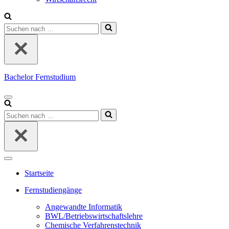
Suchen
nach …
Bachelor Fernstudium
Navigations-
Menü
Suchen
nach …
Navigations-
Menü
Startseite
Fernstudiengänge
Angewandte Informatik
BWL/Betriebswirtschaftslehre
Chemische Verfahrenstechnik